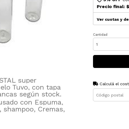
Precio final:
Ver cuotas y d
Cantidad
ISTAL super
Calculá el cos
elo Tuvo, con tapa
lancas según stock.
 usado con Espuma,
l, shampoo, Cremas,