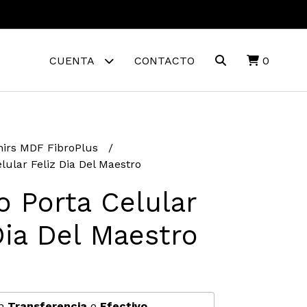
CUENTA
CONTACTO
0
irs MDF FibroPlus
lular Feliz Dia Del Maestro
o Porta Celular
Dia Del Maestro
n
Transferencia
o
Efectivo