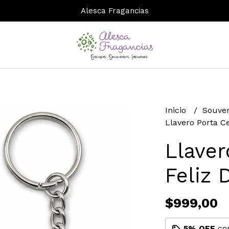
Alesca Fragancias
Inicio
Souven
Llavero Porta Ce
Llaver
Feliz 
$999,00
5% OFF
co