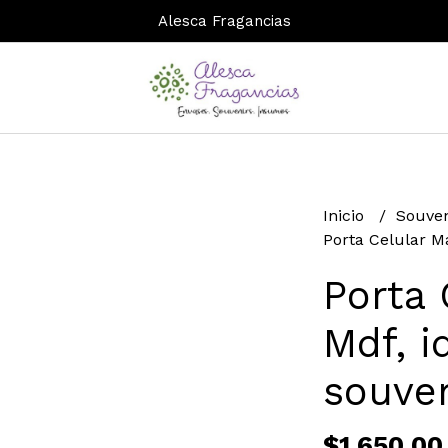
Alesca Fragancias
Inicio
Souven
Porta Celular M
Porta 
Mdf, i
souven
$1.650,00