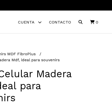
CUENTA
CONTACTO
0
irs MDF FibroPlus
adera Mdf, ideal para souvenirs
Celular Madera
deal para
irs