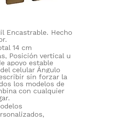
til Encastrable. Hecho
r.
otal 14 cm
, Posición vertical u
de apoyo estable
a del celular Ángulo
escribir sin forzar la
dos los modelos de
bina con cualquier
ar.
modelos
rsonalizados,